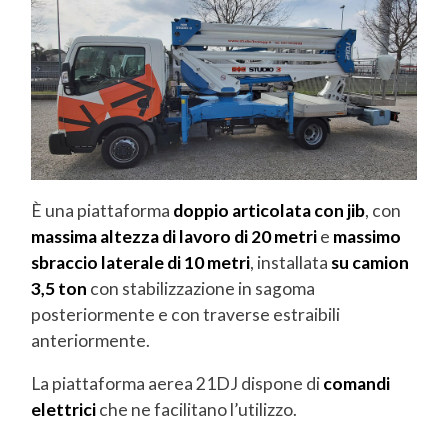
Piattaforma aerea autocarrata MX250
GRUPPI ELETTROGENI
MOTOCOMPRESSORI
ALTRI PRODOTTI
È una piattaforma
doppio articolata con jib
, con
massima altezza di lavoro di 20 metri
e
massimo
sbraccio laterale di 10 metri
, installata
su camion
3,5 ton
con stabilizzazione in sagoma
posteriormente e con traverse estraibili
anteriormente.
La piattaforma aerea 21DJ dispone di
comandi
elettrici
che ne facilitano l’utilizzo.