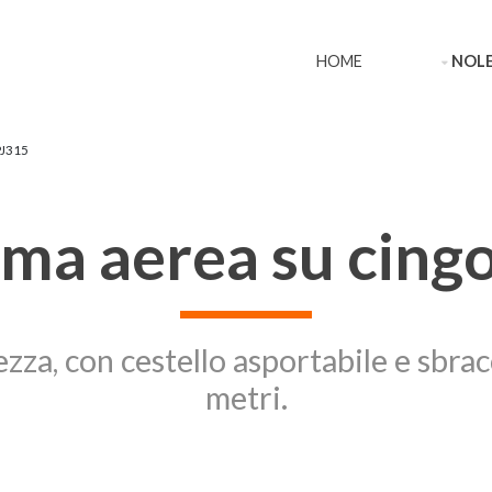
HOME
NOLE
PJ315
rma aerea su cingo
ezza, con cestello asportabile e sbra
metri.