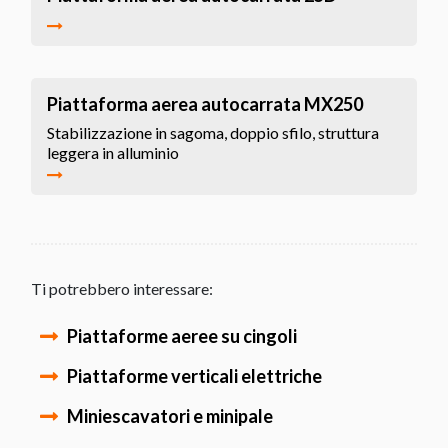
Piattaforma aerea autocarrata MX250
Stabilizzazione in sagoma, doppio sfilo, struttura
leggera in alluminio
Ti potrebbero interessare:
Piattaforme aeree su cingoli
Piattaforme verticali elettriche
Miniescavatori e minipale