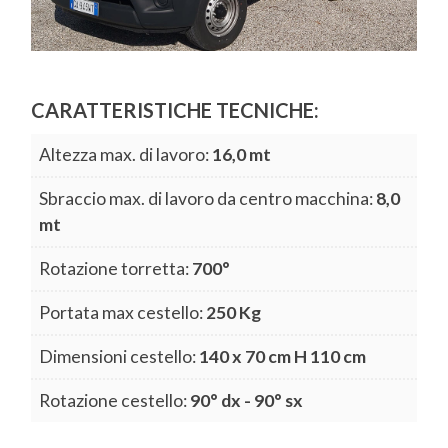
CARATTERISTICHE TECNICHE:
Altezza max. di lavoro:
16,0 mt
Sbraccio max. di lavoro da centro macchina:
8,0
mt
Rotazione torretta:
700°
Portata max cestello:
250 Kg
Dimensioni cestello:
140 x 70 cm H 110 cm
Rotazione cestello:
90° dx - 90° sx