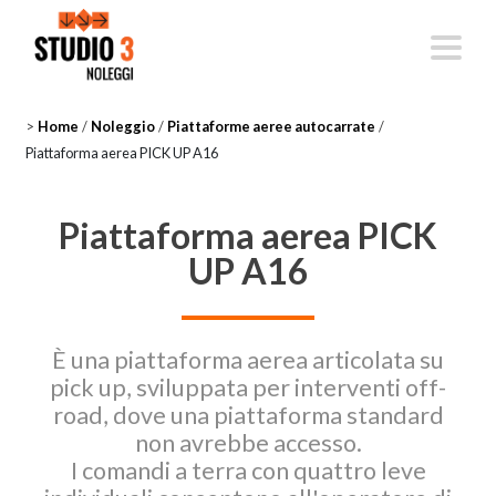
>
Home
/
Noleggio
/
Piattaforme aeree autocarrate
/
Piattaforma aerea PICK UP A16
PIATTAFORME AEREE
Piattaforma autocarrata A314 UP
Piattaforma aerea su cingoli Hinowa
Piattaforma verticale elettrica Optimum
Miniescavatore Bobcat E10
Rullo compattatore Bobcat BCA 14S
Autocarri IVECO, MERCEDES, NISSAN,
Gruppo elettrogeno MPM 15/400 IC-L
Motocompressore 4500 lt/min
Applicazioni per escavatori,
AUTOCARRATE
14.70 IIIS
8
OPEL
tagliacemento, trivelle, etc
Piattaforma aerea PICK
Piattaforma aerea PICK UP A16
Miniescavatore Bobcat E20
Gruppo Elettrogeno MG 5000 S-Y
Motocompressore 3600 lt/min
PIATTAFORME AEREE SU
Piattaforma aerea su cingoli SPJ315
Piattaforma verticale elettrica
Autocarri con GRU
UP A16
CINGOLI
COMPACT 12
Piattaforma aerea autocarrata DA320
Miniescavatore N.H. 30
Gruppo elettrogeno MG 5000 I-HE
Motocompressore 3000 lt/min
Piattaforma aerea su cingoli SPIDER
1890
PIATTAFORME VERTICALI
Piattaforma verticale elettrica Compact 8
Piattaforma aerea autocarrata 20D
Miniescavatore Bobcat E35
Gruppo elettrogeno MG 35 S-P
ELETTRICHE
CU
È una piattaforma aerea articolata su
Piattaforma aerea autocarrata 21DJ
Minipala Gommata Bobcat S100
Gruppo elettrogeno MG15/10 S-Y
pick up, sviluppata per interventi off-
MINIESCAVATORI E MINIPALE
road, dove una piattaforma standard
Piattaforma aerea autocarrata DA422
Minipala Gommata Bobcat S570
RULLI COMPATTATORI
non avrebbe accesso.
I comandi a terra con quattro leve
Piattaforma aerea autocarrata 25D
AUTOCARRI